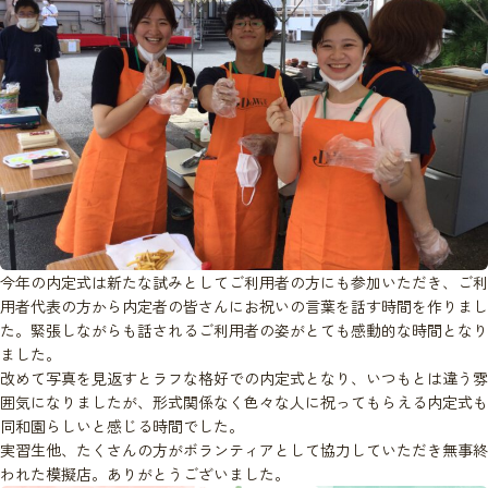
今年の内定式は新たな試みとしてご利用者の方にも参加いただき、ご利
用者代表の方から内定者の皆さんにお祝いの言葉を話す時間を作りまし
た。緊張しながらも話されるご利用者の姿がとても感動的な時間となり
ました。
改めて写真を見返すとラフな格好での内定式となり、いつもとは違う雰
囲気になりましたが、形式関係なく色々な人に祝ってもらえる内定式も
同和園らしいと感じる時間でした。
実習生他、たくさんの方がボランティアとして協力していただき無事終
われた模擬店。ありがとうございました。