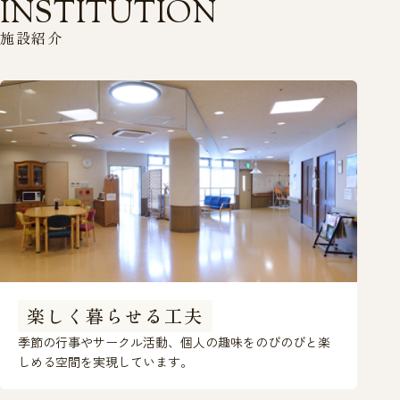
I
N
S
T
I
T
U
T
I
O
N
施
設
紹
介
楽しく暮らせる工夫
季節の行事やサークル活動、個人の趣味をのびのびと楽
しめる空間を実現しています。