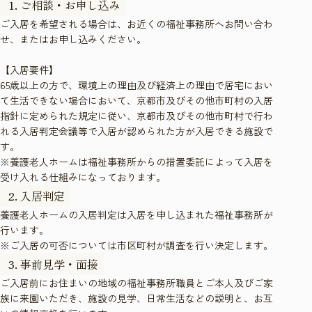
ご相談・お申し込み
ご入居を希望される場合は、お近くの福祉事務所へお問い合わ
せ、またはお申し込みください。
【入居要件】
65歳以上の方で、環境上の理由及び経済上の理由で居宅におい
て生活できない場合において、京都市及びその他市町村の入居
指針に定められた規定に従い、京都市及びその他市町村で行わ
れる入居判定会議等で入居が認められた方が入居できる施設で
す。
※養護老人ホームは福祉事務所からの措置委託によって入居を
受け入れる仕組みになっております。
入居判定
養護老人ホームの入居判定は入居を申し込まれた福祉事務所が
行います。
※ご入居の可否については市区町村が調査を行い決定します。
事前見学・面接
ご入居前にお住まいの地域の福祉事務所職員とご本人及びご家
族に来園いただき、施設の見学、日常生活などの説明と、お互