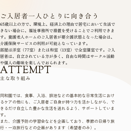
ご入居者一人ひとりに向き合う
65歳以上の方で、環境上、経済上の理由で居宅において生活で
きない場合に、福祉事務所で措置を受けることでご利用できま
す。養護老人ホームのご入居者が要介護状態となった場合は、
介護保険サービスの利用が可能となっています。
部屋は洋室（77室）または和室（13室）で全室個室です。ご入
居者は、自立されている方が多く、自由な時間はサークル活動
や個人の趣味を楽しんでおられます。
A
T
T
E
M
P
T
主
な
取
り
組
み
同和園では、食事、入浴、排泄などの基本的な日常生活におけ
るケアの他にも、ご入居者ご自身が持つ力を活かしながら、で
きるだけ自立した豊かな生活を送れるよう、サポートしていま
す。
また、介護予防の学習会などを企画しており、季節の日帰り旅
行・一泊旅行などの企画があります（希望者のみ）。