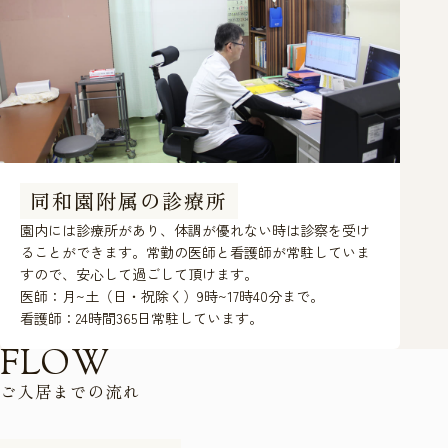
同和園附属の診療所
園内には診療所があり、体調が優れない時は診察を受け
ることができます。常勤の医師と看護師が常駐していま
すので、安心して過ごして頂けます。
医師：月~土（日・祝除く）9時~17時40分まで。
看護師：24時間365日常駐しています。
F
L
O
W
ご
入
居
ま
で
の
流
れ