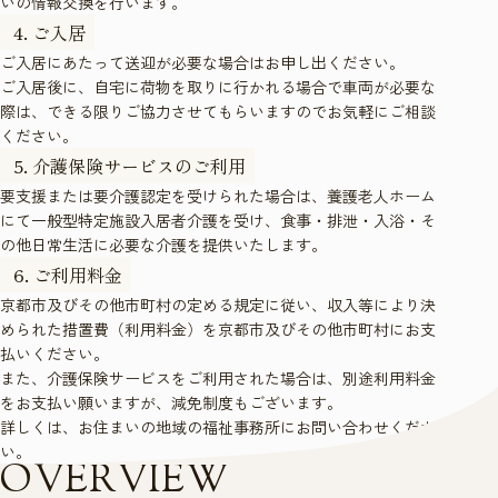
いの情報交換を行います。
ご入居
ご入居にあたって送迎が必要な場合はお申し出ください。
ご入居後に、自宅に荷物を取りに行かれる場合で車両が必要な
際は、できる限りご協力させてもらいますのでお気軽にご相談
ください。
介護保険サービスのご利用
要支援または要介護認定を受けられた場合は、養護老人ホーム
にて一般型特定施設入居者介護を受け、食事・排泄・入浴・そ
の他日常生活に必要な介護を提供いたします。
ご利用料金
京都市及びその他市町村の定める規定に従い、収入等により決
められた措置費（利用料金）を京都市及びその他市町村にお支
払いください。
また、介護保険サービスをご利用された場合は、別途利用料金
をお支払い願いますが、減免制度もございます。
詳しくは、お住まいの地域の福祉事務所にお問い合わせくださ
い。
O
V
E
R
V
I
E
W