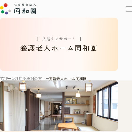
[
入
居
ケ
ア
サ
ポ
ー
ト
]
養
護
老
人
ホ
ー
ム
同
和
園
TOP
ご利用を検討の方へ
養護老人ホーム同和園