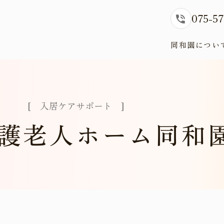
075-57
同和園につい
[
入
居
ケ
ア
サ
ポ
ー
ト
]
護
老
人
ホ
ー
ム
同
和