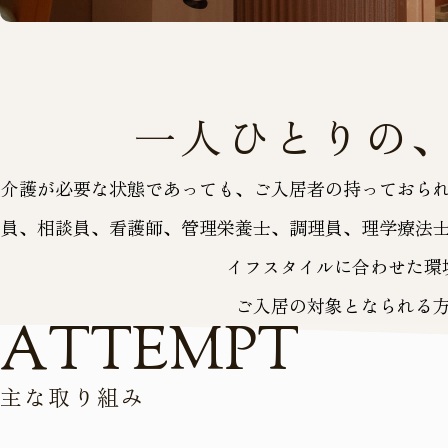
一人ひとりの
介護が必要な状態であっても、ご入居者の持っておら
員、相談員、看護師、管理栄養士、調理員、理学療法
イフスタイルに合わせた環
ご入居の対象となられる
A
T
T
E
M
P
T
主
な
取
り
組
み