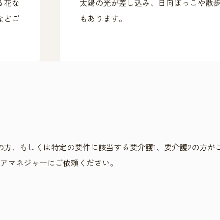
る花な
太陽の光が差し込み、日向ぼっこや散
などご
もあります。
の方、もしくは特定の要件に該当する要介護1、要介護2の方が
アマネジャーにご依頼ください。