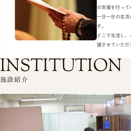
の支援を行って
一日一日の生活
す。
どこで生活し、
援させていただ
I
N
S
T
I
T
U
T
I
O
N
施
設
紹
介