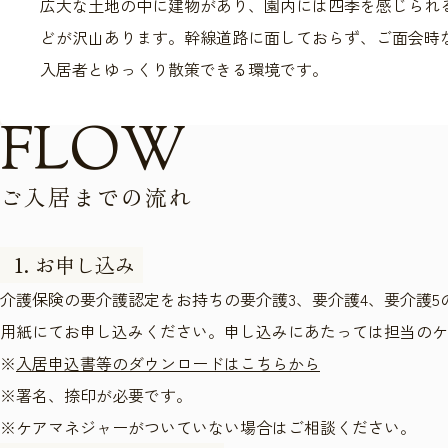
広大な土地の中に建物があり、園内には四季を感じられ
どが沢山あります。幹線道路に面しておらず、ご面会時
入居者とゆっくり散策できる環境です。
F
L
O
W
ご
入
居
ま
で
の
流
れ
お申し込み
介護保険の要介護認定をお持ちの要介護3、要介護4、要介護5
用紙にてお申し込みください。申し込みにあたっては担当のケ
※
入居申込書等のダウンロードはこちらから
※署名、捺印が必要です。
※ケアマネジャーがついていない場合はご相談ください。