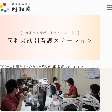
[
在
宅
ケ
ア
サ
ポ
ー
ト
ネ
ッ
ト
ワ
ー
ク
]
同
和
園
訪
問
看
護
ス
テ
ー
シ
ョ
ン
TOP
ご利用を検討の方へ
同和園訪問看護ステーション