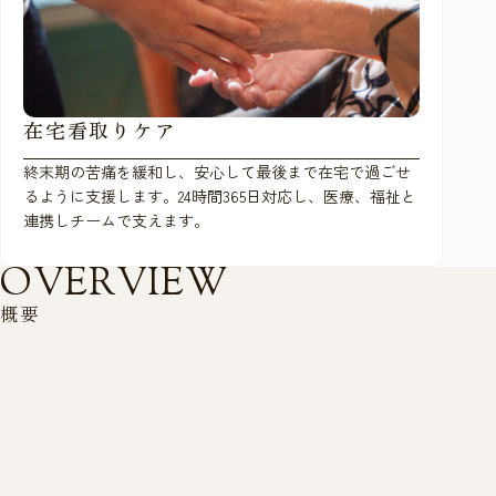
在宅看取りケア
終末期の苦痛を緩和し、安心して最後まで在宅で過ごせ
るように支援します。24時間365日対応し、医療、福祉と
連携しチームで支えます。
O
V
E
R
V
I
E
W
概
要