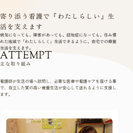
寄り添う看護で『わたしらしい』生
活を支えます
病気になっても、障害があっても、認知症になっても、住み慣
れた地域で「わたしらしく」生活できるように、在宅での療養
生活を支えます。
A
T
T
E
M
P
T
主
な
取
り
組
み
看護師が生活の場へ訪問し、必要な医療や看護ケアを届ける事
で、自立した質の高い療養生活が安心して送れるように支援し
ます。